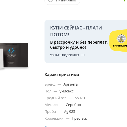
В ИЗБРАННОЕ
КУПИ СЕЙЧАС - ПЛАТИ
ПОТОМ!
В рассрочку и без переплат,
быстро и удобно!
УЗНАТЬ ПОДРОБНЕЕ
Характеристики
Бренд
—
Аргента
Пол
—
унисекс
Средний вес
—
560.81
Металл
—
Серебро
Проба
—
Ag 925
Коллекция
—
Престиж