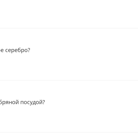
ое серебро?
ебряной посудой?