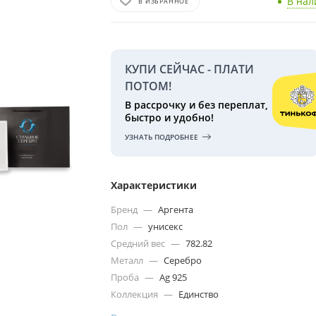
В на
В ИЗБРАННОЕ
КУПИ СЕЙЧАС - ПЛАТИ
ПОТОМ!
В рассрочку и без переплат,
быстро и удобно!
УЗНАТЬ ПОДРОБНЕЕ
Характеристики
Бренд
—
Аргента
Пол
—
унисекс
Средний вес
—
782.82
Металл
—
Серебро
Проба
—
Ag 925
Коллекция
—
Единство