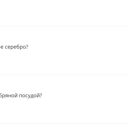
ое серебро?
ебряной посудой?