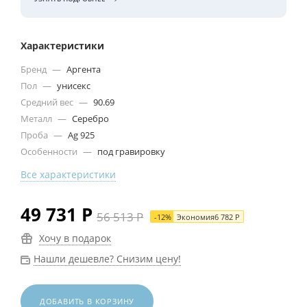
Характеристики
Бренд
—
Аргента
Пол
—
унисекс
Средний вес
—
90.69
Металл
—
Серебро
Проба
—
Ag 925
Особенности
—
под гравировку
Все характеристики
49 731
Р
56 513
Р
-
12
%
Экономия
6 782
Р
Хочу в подарок
Нашли дешевле? Снизим цену!
ДОБАВИТЬ В КОРЗИНУ