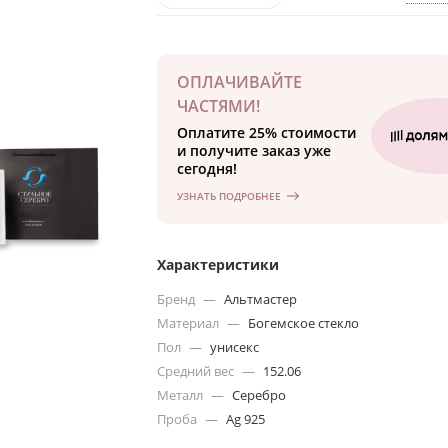
ОПЛАЧИВАЙТЕ
ЧАСТЯМИ!
Оплатите 25% стоимости
и получите заказ уже
сегодня!
УЗНАТЬ ПОДРОБНЕЕ
Характеристики
Бренд
—
Альтмастер
Материал
—
Богемское стекло
Пол
—
унисекс
Средний вес
—
152.06
Металл
—
Серебро
Проба
—
Ag 925