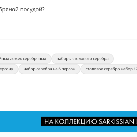
ебряной посудой?
йных ложек серебряных
наборы столового серебра
персону
набор серебра на 6 персон
столовое серебро набор 1