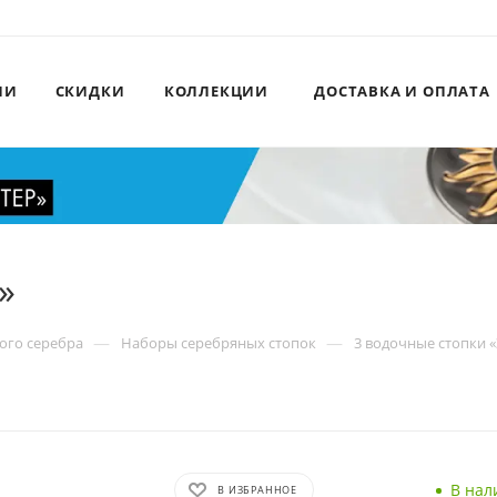
ИИ
СКИДКИ
КОЛЛЕКЦИИ
ДОСТАВКА И ОПЛАТА
»
—
—
ого серебра
Наборы серебряных стопок
3 водочные стопки 
В нал
В ИЗБРАННОЕ