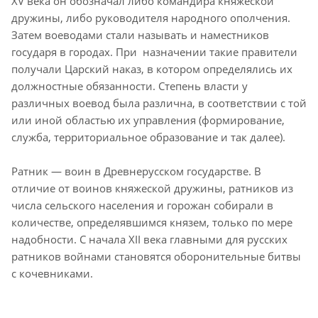
XV века он обозначал либо командира княжеской
дружины, либо руководителя народного ополчения.
Затем воеводами стали называть и наместников
государя в городах. При назначении такие правители
получали Царский наказ, в котором определялись их
должностные обязанности. Степень власти у
различных воевод была различна, в соответствии с той
или иной областью их управления (формирование,
служба, территориальное образование и так далее).
Ратник — воин в Древнерусском государстве. В
отличие от воинов княжеской дружины, ратников из
числа сельского населения и горожан собирали в
количестве, определявшимся князем, только по мере
надобности. С начала XII века главными для русских
ратников войнами становятся оборонительные битвы
с кочевниками.