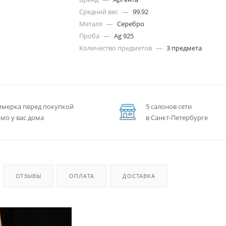
Средний вес
—
99.92
Металл
—
Серебро
Проба
—
Ag 925
Количество предметов
—
3 предмета
мерка перед покупкой
5 салонов сети
мо у вас дома
в Санкт-Петербурге
ОТЗЫВЫ
ОПЛАТА
ДОСТАВКА