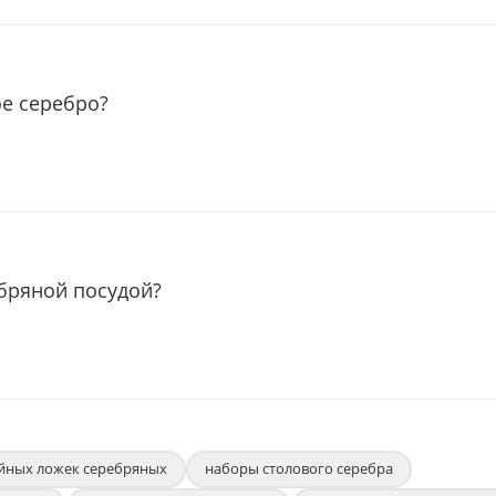
ое серебро?
ебряной посудой?
йных ложек серебряных
наборы столового серебра