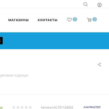
0
0
МАГАЗИНЫ
КОНТАКТЫ
для вина «Царица»
ии
Артикул:
ALT01124454