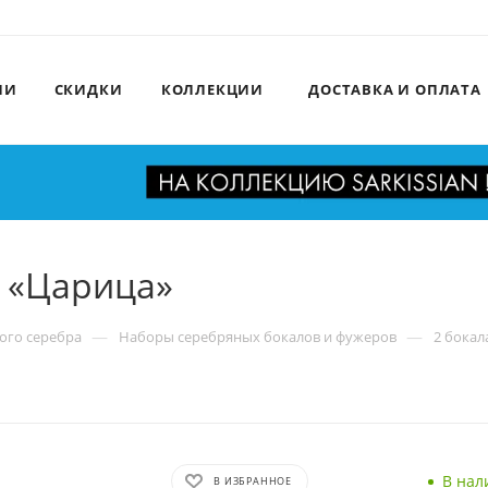
ИИ
СКИДКИ
КОЛЛЕКЦИИ
ДОСТАВКА И ОПЛАТА
о «Царица»
—
—
ого серебра
Наборы серебряных бокалов и фужеров
2 бокал
В нал
В ИЗБРАННОЕ