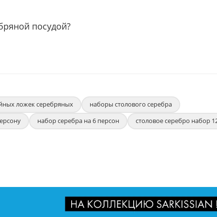
ебряной посудой?
йных ложек серебряных
наборы столового серебра
персону
набор серебра на 6 персон
столовое серебро набор 1