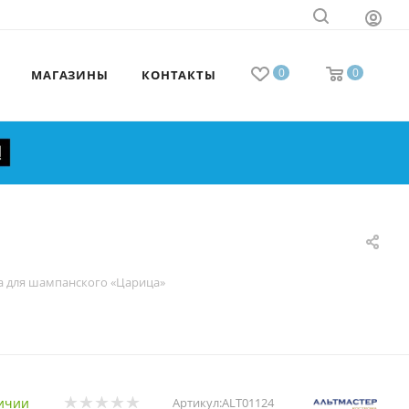
0
0
МАГАЗИНЫ
КОНТАКТЫ
а для шампанского «Царица»
ичии
Артикул:
ALT01124