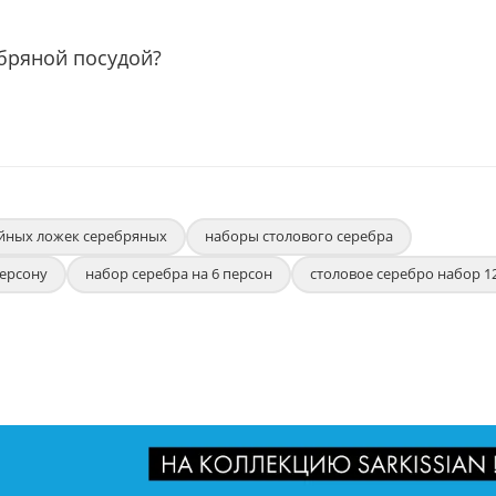
ебряной посудой?
йных ложек серебряных
наборы столового серебра
персону
набор серебра на 6 персон
столовое серебро набор 1