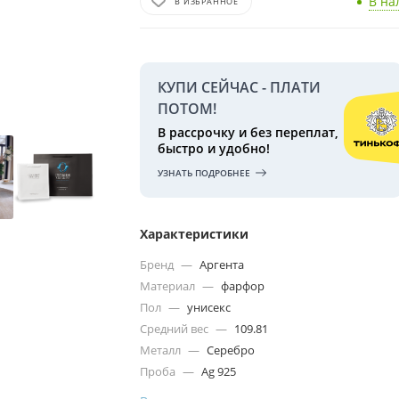
В на
В ИЗБРАННОЕ
КУПИ СЕЙЧАС - ПЛАТИ
ПОТОМ!
В рассрочку и без переплат,
быстро и удобно!
УЗНАТЬ ПОДРОБНЕЕ
Характеристики
Бренд
—
Аргента
Материал
—
фарфор
Пол
—
унисекс
Средний вес
—
109.81
Металл
—
Серебро
Проба
—
Ag 925