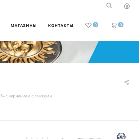
0
0
МАГАЗИНЫ
КОНТАКТЫ
б» с чернением с ложками