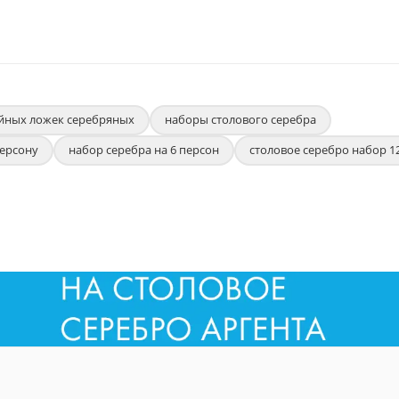
йных ложек серебряных
наборы столового серебра
персону
набор серебра на 6 персон
столовое серебро набор 1