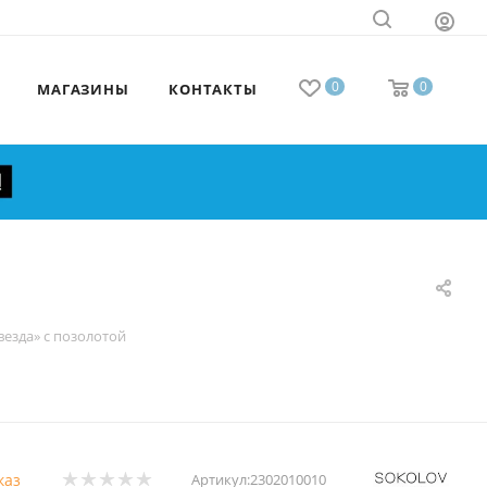
0
0
МАГАЗИНЫ
КОНТАКТЫ
везда» с позолотой
каз
Артикул:
2302010010