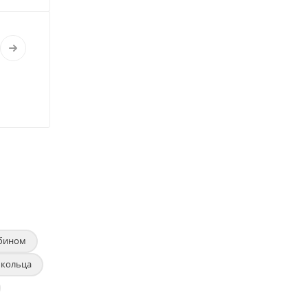
убином
 кольца