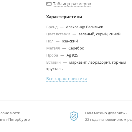
Таблица размеров
Характеристики
Бренд
—
Александр Васильев
Цвет вставки
—
зеленый, серый, синий
Пол
—
женский
Металл
—
Серебро
Проба
—
Ag 925
Вставки
—
марказит, лабрадорит, горный
хрусталь
Все характеристики
алонов сети
Нам можно доверять -
анкт-Петербурге
22 года на ювелирном р