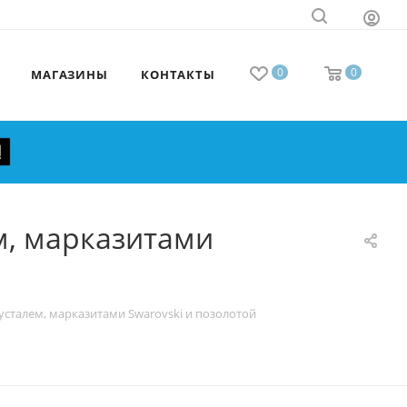
0
0
МАГАЗИНЫ
КОНТАКТЫ
м, марказитами
сталем, марказитами Swarovski и позолотой