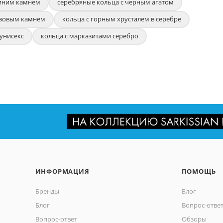
синим камнем
серебряные кольца с черным агатом
озовым камнем
кольца с горным хрусталем в серебре
унисекс
кольца с марказитами серебро
ИНФОРМАЦИЯ
ПОМОЩЬ
Бренды
Блог
Блог
Вопрос-отве
Вопрос-ответ
Обзоры