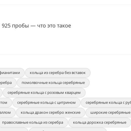
 925 пробы — что это такое
 фианитами
кольца из серебра без вставок
еребра
помолвочные кольца серебряные
серебряные кольца с розовым кварцем
атом
серебряные кольца с цитрином
серебряные кольца с р
раллом
кольца дракон серебро женские
широкие серебряные
православные кольца из серебра
кольца дорожка серебряные