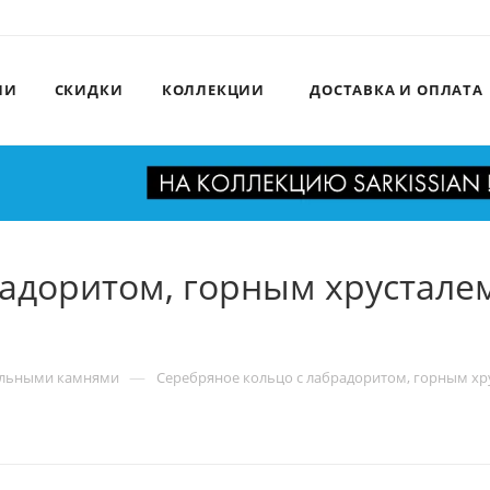
ИИ
СКИДКИ
КОЛЛЕКЦИИ
ДОСТАВКА И ОПЛАТА
радоритом, горным хрустале
—
альными камнями
Серебряное кольцо с лабрадоритом, горным хру