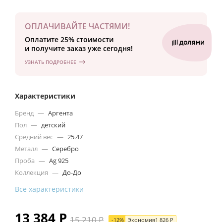
ОПЛАЧИВАЙТЕ ЧАСТЯМИ!
Оплатите 25% стоимости
и получите заказ уже сегодня!
УЗНАТЬ ПОДРОБНЕЕ
Характеристики
Бренд
—
Аргента
Пол
—
детский
Средний вес
—
25.47
Металл
—
Серебро
Проба
—
Ag 925
Коллекция
—
До-До
Все характеристики
13 384
Р
15 210
Р
-
12
%
Экономия
1 826
Р